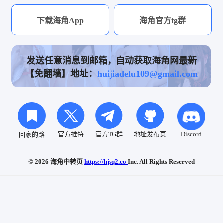
下载海角App
海角官方tg群
发送任意消息到邮箱，自动获取海角网最新
【免翻墙】地址：
huijiadelu109@gmail.com
Discord
官方推特
官方TG群
地址发布页
回家的路
© 2026 海角中转页
https://hjsq2.co
Inc. All Rights Reserved