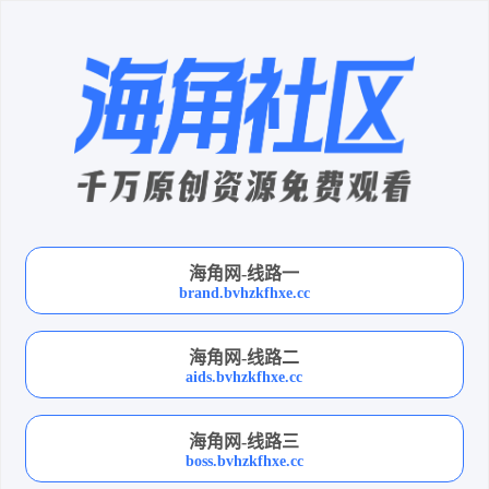
海角网-线路一
brand.bvhzkfhxe.cc
海角网-线路二
aids.bvhzkfhxe.cc
海角网-线路三
boss.bvhzkfhxe.cc